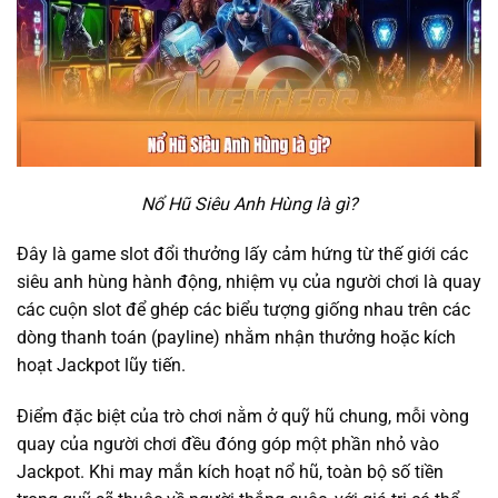
Nổ Hũ Siêu Anh Hùng là gì?
Đây là game slot đổi thưởng lấy cảm hứng từ thế giới các
siêu anh hùng hành động, nhiệm vụ của người chơi là quay
các cuộn slot để ghép các biểu tượng giống nhau trên các
dòng thanh toán (payline) nhằm nhận thưởng hoặc kích
hoạt Jackpot lũy tiến.
Điểm đặc biệt của trò chơi nằm ở quỹ hũ chung, mỗi vòng
quay của người chơi đều đóng góp một phần nhỏ vào
Jackpot. Khi may mắn kích hoạt nổ hũ, toàn bộ số tiền