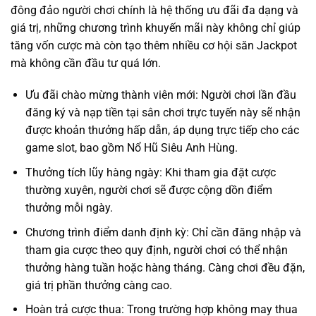
đông đảo người chơi chính là hệ thống ưu đãi đa dạng và
giá trị, những chương trình khuyến mãi này không chỉ giúp
tăng vốn cược mà còn tạo thêm nhiều cơ hội săn Jackpot
mà không cần đầu tư quá lớn.
Ưu đãi chào mừng thành viên mới: Người chơi lần đầu
đăng ký và nạp tiền tại sân chơi trực tuyến này sẽ nhận
được khoản thưởng hấp dẫn, áp dụng trực tiếp cho các
game slot, bao gồm Nổ Hũ Siêu Anh Hùng.
Thưởng tích lũy hàng ngày: Khi tham gia đặt cược
thường xuyên, người chơi sẽ được cộng dồn điểm
thưởng mỗi ngày.
Chương trình điểm danh định kỳ: Chỉ cần đăng nhập và
tham gia cược theo quy định, người chơi có thể nhận
thưởng hàng tuần hoặc hàng tháng. Càng chơi đều đặn,
giá trị phần thưởng càng cao.
Hoàn trả cược thua: Trong trường hợp không may thua