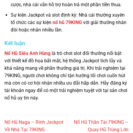
cược, nhà cái vẫn hỗ trợ hoàn trả một phần tiền thua.
Sự kiện Jackpot và slot định kỳ: Nhà cái thường xuyên
tổ chức các sự kiện
nổ hũ 79KING
với giải thưởng nhân
đôi hoặc nhân nhiều lần.
Kết luận
Nổ Hũ Siêu Anh Hùng
là trò chơi slot đổi thưởng nổi bật
với thiết kế đồ họa bắt mắt, hệ thống Jackpot tích lũy và
khả năng mang về phần thưởng giá trị. Khi trải nghiệm tại
79KING, người chơi không chỉ tận hưởng lối chơi cuốn hút
mà còn có cơ hội nhận nhiều ưu đãi hấp dẫn. Hãy đăng ký
tài khoản ngay để có một trải nghiệm tuyệt vời tại sân chơi
nổ hũ uy tín này.
Nổ Hũ Naga – Rinh Jackpot
Nổ Hũ Thần Tài 79KING –
Về Nhà Tại 79KING
Quay Hũ Trúng Lớn