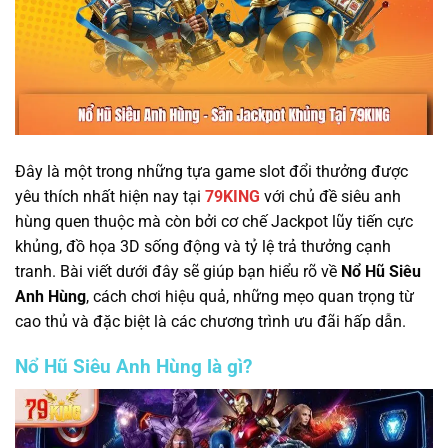
Đây là một trong những tựa game slot đổi thưởng được
yêu thích nhất hiện nay tại
79KING
với chủ đề siêu anh
hùng quen thuộc mà còn bởi cơ chế Jackpot lũy tiến cực
khủng, đồ họa 3D sống động và tỷ lệ trả thưởng cạnh
tranh. Bài viết dưới đây sẽ giúp bạn hiểu rõ về
Nổ Hũ Siêu
Anh Hùng
, cách chơi hiệu quả, những mẹo quan trọng từ
cao thủ và đặc biệt là các chương trình ưu đãi hấp dẫn.
Nổ Hũ Siêu Anh Hùng là gì?