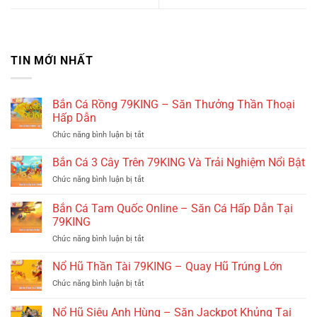
TIN MỚI NHẤT
Bắn Cá Rồng 79KING – Săn Thưởng Thần Thoại
Hấp Dẫn
Chức năng bình luận bị tắt
ở
Bắn
Cá
Bắn Cá 3 Cây Trên 79KING Và Trải Nghiệm Nổi Bật
Rồng
Chức năng bình luận bị tắt
ở
79KING
Bắn
–
Cá
Bắn Cá Tam Quốc Online – Săn Cá Hấp Dẫn Tại
Săn
3
Thưởng
79KING
Cây
Thần
Chức năng bình luận bị tắt
ở
Trên
Thoại
Bắn
79KING
Hấp
Cá
Và
Nổ Hũ Thần Tài 79KING – Quay Hũ Trúng Lớn
Dẫn
Tam
Trải
Chức năng bình luận bị tắt
ở
Quốc
Nghiệm
Nổ
Online
Nổi
Hũ
Nổ Hũ Siêu Anh Hùng – Săn Jackpot Khủng Tại
–
Bật