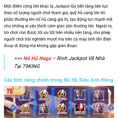
Một điểm cộng lớn khác là Jackpot lũy tiến tăng liên tục
theo số lượng người chơi tham gia, quỹ hũ càng lớn thì
phần thưởng khi nổ hũ càng giá trị, tạo động lực mạnh mẽ
cho những ai yêu thích cảm giác săn thưởng lớn. Ngoài ra,
trò chơi còn được tối ưu tốt trên nhiều nền tảng, cho phép
người chơi trải nghiệm mượt mà trên cả máy tính lẫn điện
thoại di động mà không gặp gián đoạn.
>>>
Nổ Hũ Naga
– Rinh Jackpot Về Nhà
Tại 79KING
Các tính năng chính trong Nổ Hũ Siêu Anh Hùng