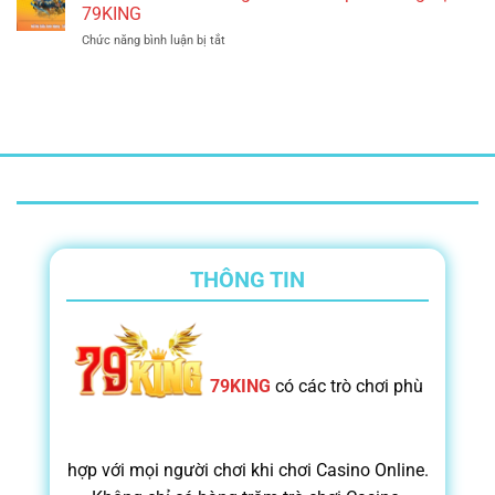
Thần
Săn
79KING
Tài
Cá
Chức năng bình luận bị tắt
ở
79KING
Hấp
Nổ
–
Dẫn
Hũ
Quay
Tại
Siêu
Hũ
79KING
Anh
Trúng
Hùng
Lớn
–
Săn
Jackpot
Khủng
Tại
79KING
THÔNG TIN
79KING
có các trò chơi phù
hợp với mọi người chơi khi chơi Casino Online.