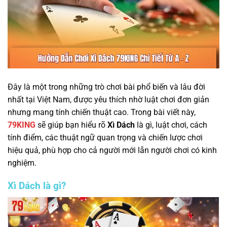
Đây là một trong những trò chơi bài phổ biến và lâu đời
nhất tại Việt Nam, được yêu thích nhờ luật chơi đơn giản
nhưng mang tính chiến thuật cao. Trong bài viết này,
79KING
sẽ giúp bạn hiểu rõ
Xì Dách
là gì, luật chơi, cách
tính điểm, các thuật ngữ quan trọng và chiến lược chơi
hiệu quả, phù hợp cho cả người mới lẫn người chơi có kinh
nghiệm.
Xì Dách là gì?