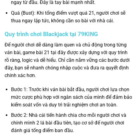
ngay từ đầu. Đây là tay bài mạnh nhất.
Quá (Bust): Khi tổng điểm vượt quá 21, người chơi sẽ
thua ngay lập tức, không cần so bài với nhà cái.
Quy trình chơi Blackjack tại 79KING
Để người chơi dễ dàng làm quen và chủ động trong từng
ván bài, game bài 21 tại đây được xây dựng với quy trình
rõ ràng, logic và dễ hiểu. Chỉ cần nắm vững các bước dưới
đây, bạn sẽ nhanh chóng nhập cuộc và đưa ra quyết định
chính xác hơn.
Bước 1: Trước khi ván bài bắt đầu, người chơi lựa chọn
mức cược phù hợp với ngân sách của mình để đảm bảo
kiểm soát vốn và duy trì trải nghiệm chơi an toàn.
Bước 2: Nhà cái tiến hành chia cho mỗi người chơi và
chính mình 2 lá bài đầu tiên, tạo cơ sở để người chơi
đánh giá tổng điểm ban đầu.