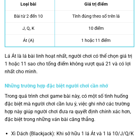
Loại bài
Giá trị điểm
Bài từ 2 đến 10
Tính đúng theo số trên lá
J, Q, K
10 điểm
Át (A)
1 hoặc 11 điểm
Lá Át là lá bài linh hoạt nhất, người chơi có thể chọn giá trị
1 hoặc 11 sao cho tổng điểm không vượt quá 21 và có lợi
nhất cho mình.
Những trường hợp đặc biệt người chơi cần nhớ
Trong quá trình chơi game bài này, có một số tình huống
đặc biệt mà người chơi cần lưu ý, việc ghi nhớ các trường
hợp này giúp người chơi đưa ra quyết định chính xác hơn,
đặc biệt trong những ván bài căng thẳng.
Xì Dách (Blackjack): Khi sở hữu 1 lá Át và 1 lá 10/J/Q/K