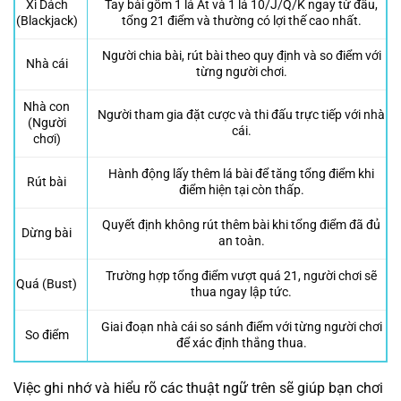
Xì Dách
Tay bài gồm 1 lá Át và 1 lá 10/J/Q/K ngay từ đầu,
(Blackjack)
tổng 21 điểm và thường có lợi thế cao nhất.
Người chia bài, rút bài theo quy định và so điểm với
Nhà cái
từng người chơi.
Nhà con
Người tham gia đặt cược và thi đấu trực tiếp với nhà
(Người
cái.
chơi)
Hành động lấy thêm lá bài để tăng tổng điểm khi
Rút bài
điểm hiện tại còn thấp.
Quyết định không rút thêm bài khi tổng điểm đã đủ
Dừng bài
an toàn.
Trường hợp tổng điểm vượt quá 21, người chơi sẽ
Quá (Bust)
thua ngay lập tức.
Giai đoạn nhà cái so sánh điểm với từng người chơi
So điểm
để xác định thắng thua.
Việc ghi nhớ và hiểu rõ các thuật ngữ trên sẽ giúp bạn chơi