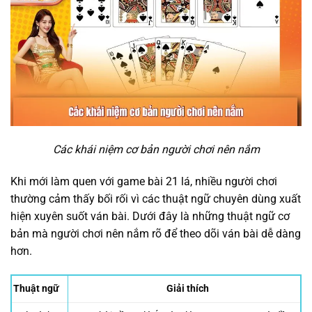
Các khái niệm cơ bản người chơi nên nắm
Khi mới làm quen với game bài 21 lá, nhiều người chơi
thường cảm thấy bối rối vì các thuật ngữ chuyên dùng xuất
hiện xuyên suốt ván bài. Dưới đây là những thuật ngữ cơ
bản mà người chơi nên nắm rõ để theo dõi ván bài dễ dàng
hơn.
Thuật ngữ
Giải thích