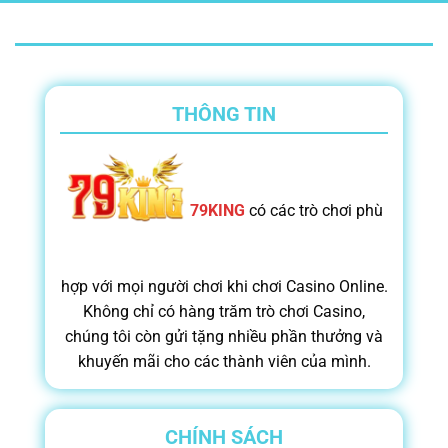
Săn
Jackpot
Khủng
Tại
79KING
THÔNG TIN
79KING
có các trò chơi phù
hợp với mọi người chơi khi chơi Casino Online.
Không chỉ có hàng trăm trò chơi Casino,
chúng tôi còn gửi tặng nhiều phần thưởng và
khuyến mãi cho các thành viên của mình.
CHÍNH SÁCH