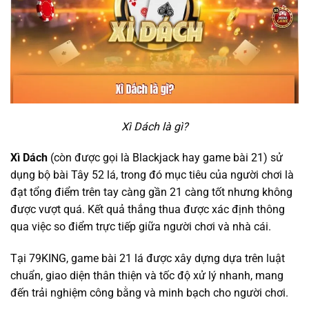
Xì Dách là gì?
Xì Dách
(còn được gọi là Blackjack hay game bài 21) sử
dụng bộ bài Tây 52 lá, trong đó mục tiêu của người chơi là
đạt tổng điểm trên tay càng gần 21 càng tốt nhưng không
được vượt quá. Kết quả thắng thua được xác định thông
qua việc so điểm trực tiếp giữa người chơi và nhà cái.
Tại 79KING, game bài 21 lá được xây dựng dựa trên luật
chuẩn, giao diện thân thiện và tốc độ xử lý nhanh, mang
đến trải nghiệm công bằng và minh bạch cho người chơi.